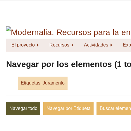
Saltar
al
contenido
principal
El proyecto
Recursos
Actividades
Exp
Navegar por los elementos (1 to
Etiquetas: Juramento
Navegar todo
Navegar por Etiqueta
Buscar elemen