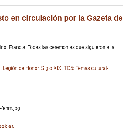
to en circulación por la Gazeta de
ino, Francia. Todas las ceremonias que siguieron a la
o
,
Legión de Honor
,
Siglo XIX
,
TC5: Temas cultural-
cookies