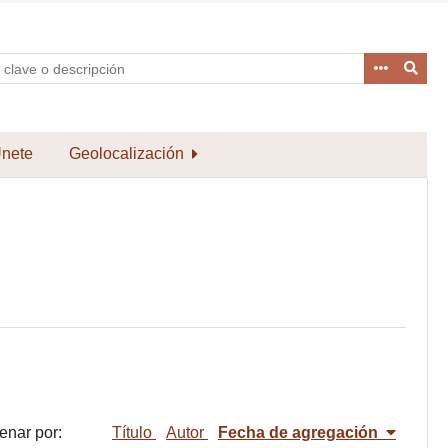
nete
Geolocalización
enar por:
Título
Autor
Fecha de agregación