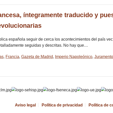
ncesa, íntegramente traducido y pues
evolucionarias
blica española seguir de cerca los acontecimientos del país vec
talladamente seguidas y descritas. No hay que…
as
,
Francia
,
Gazeta de Madrid
,
Imperio Napoleónico
,
Jurament
Aviso legal
Política de privacidad
Política de 