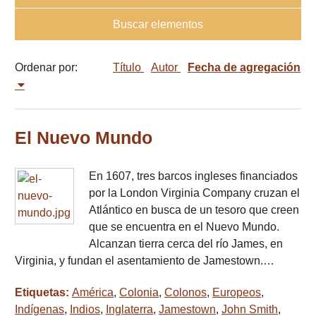
Buscar elementos
Ordenar por:
Título
Autor
Fecha de agregación
El Nuevo Mundo
En 1607, tres barcos ingleses financiados
por la London Virginia Company cruzan el
Atlántico en busca de un tesoro que creen
que se encuentra en el Nuevo Mundo.
Alcanzan tierra cerca del río James, en
Virginia, y fundan el asentamiento de Jamestown.…
Etiquetas:
América
,
Colonia
,
Colonos
,
Europeos
,
Indígenas
,
Indios
,
Inglaterra
,
Jamestown
,
John Smith
,