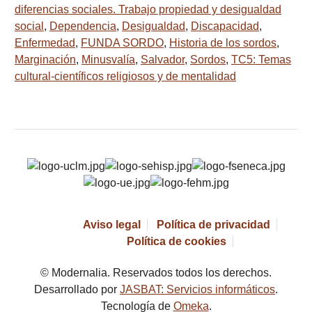
diferencias sociales. Trabajo propiedad y desigualdad
social
,
Dependencia
,
Desigualdad
,
Discapacidad
,
Enfermedad
,
FUNDA SORDO
,
Historia de los sordos
,
Marginación
,
Minusvalía
,
Salvador
,
Sordos
,
TC5: Temas
cultural-científicos religiosos y de mentalidad
Aviso legal
Política de privacidad
Política de cookies
© Modernalia. Reservados todos los derechos.
Desarrollado por
JASBAT: Servicios informáticos
.
Tecnología de
Omeka
.