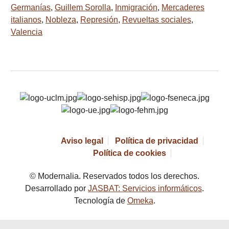
Germanías
,
Guillem Sorolla
,
Inmigración
,
Mercaderes
italianos
,
Nobleza
,
Represión
,
Revueltas sociales
,
Valencia
Aviso legal
Política de privacidad
Política de cookies
© Modernalia. Reservados todos los derechos.
Desarrollado por
JASBAT: Servicios informáticos
.
Tecnología de
Omeka
.