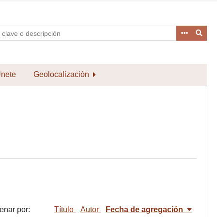
nete
Geolocalización
enar por:
Título
Autor
Fecha de agregación