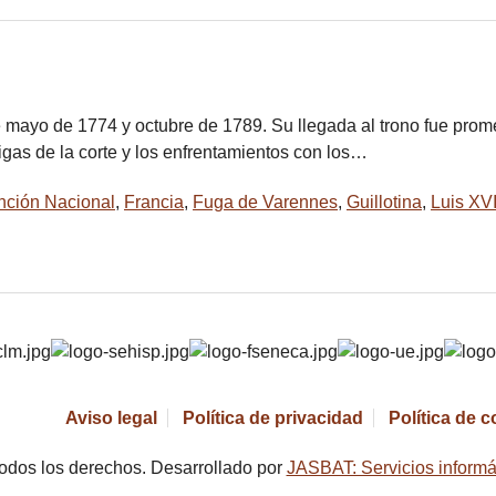
e mayo de 1774 y octubre de 1789. Su llegada al trono fue prom
trigas de la corte y los enfrentamientos con los…
ción Nacional
,
Francia
,
Fuga de Varennes
,
Guillotina
,
Luis XV
Aviso legal
Política de privacidad
Política de 
odos los derechos. Desarrollado por
JASBAT: Servicios informá