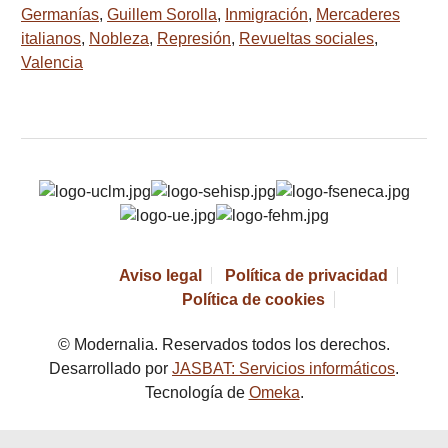
Germanías
,
Guillem Sorolla
,
Inmigración
,
Mercaderes
italianos
,
Nobleza
,
Represión
,
Revueltas sociales
,
Valencia
Aviso legal
Política de privacidad
Política de cookies
© Modernalia. Reservados todos los derechos.
Desarrollado por
JASBAT: Servicios informáticos
.
Tecnología de
Omeka
.