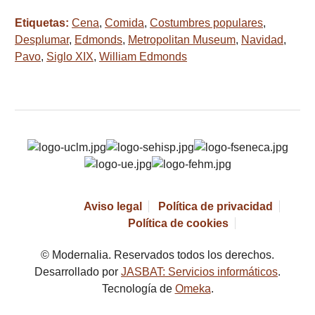
Etiquetas:
Cena
,
Comida
,
Costumbres populares
,
Desplumar
,
Edmonds
,
Metropolitan Museum
,
Navidad
,
Pavo
,
Siglo XIX
,
William Edmonds
Aviso legal
Política de privacidad
Política de cookies
© Modernalia. Reservados todos los derechos.
Desarrollado por
JASBAT: Servicios informáticos
.
Tecnología de
Omeka
.