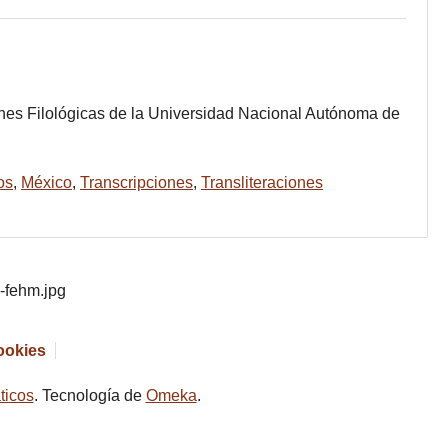
iones Filológicas de la Universidad Nacional Autónoma de
os
,
México
,
Transcripciones
,
Transliteraciones
cookies
ticos
. Tecnología de
Omeka
.