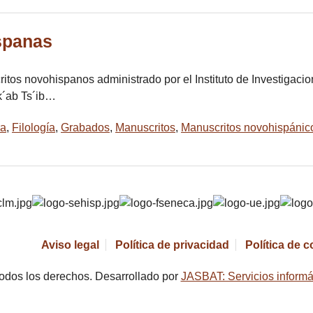
spanas
ritos novohispanos administrado por el Instituto de Investigac
k´ab Ts´ib…
ra
,
Filología
,
Grabados
,
Manuscritos
,
Manuscritos novohispánic
Aviso legal
Política de privacidad
Política de 
odos los derechos. Desarrollado por
JASBAT: Servicios informá