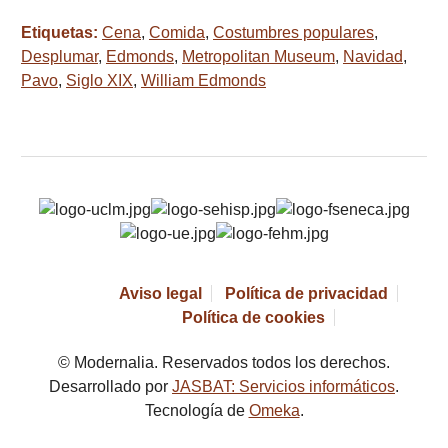
Etiquetas:
Cena
,
Comida
,
Costumbres populares
,
Desplumar
,
Edmonds
,
Metropolitan Museum
,
Navidad
,
Pavo
,
Siglo XIX
,
William Edmonds
Aviso legal
Política de privacidad
Política de cookies
© Modernalia. Reservados todos los derechos.
Desarrollado por
JASBAT: Servicios informáticos
.
Tecnología de
Omeka
.