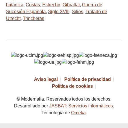
británica
,
Costas
,
Estrecho
,
Gibraltar
,
Guerra de
Sucesión Española
,
Siglo XVIII
,
Sitios
,
Tratado de
Utrecht
,
Trincheras
Aviso legal
Política de privacidad
Política de cookies
© Modernalia. Reservados todos los derechos.
Desarrollado por
JASBAT: Servicios informáticos
.
Tecnología de
Omeka
.