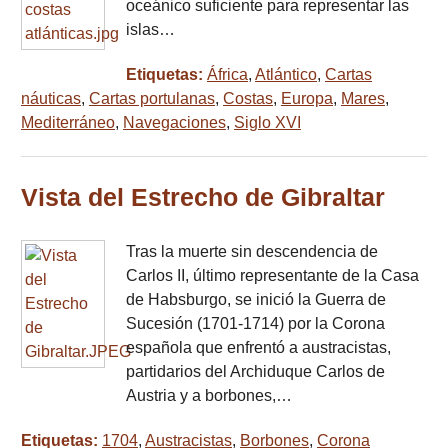
oceánico suficiente para representar las
islas…
Etiquetas:
África
,
Atlántico
,
Cartas
náuticas
,
Cartas portulanas
,
Costas
,
Europa
,
Mares
,
Mediterráneo
,
Navegaciones
,
Siglo XVI
Vista del Estrecho de Gibraltar
Tras la muerte sin descendencia de
Carlos II, último representante de la Casa
de Habsburgo, se inició la Guerra de
Sucesión (1701-1714) por la Corona
española que enfrentó a austracistas,
partidarios del Archiduque Carlos de
Austria y a borbones,…
Etiquetas:
1704
,
Austracistas
,
Borbones
,
Corona