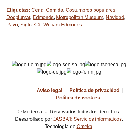
Etiquetas:
Cena
,
Comida
,
Costumbres populares
,
Desplumar
,
Edmonds
,
Metropolitan Museum
,
Navidad
,
Pavo
,
Siglo XIX
,
William Edmonds
Aviso legal
Política de privacidad
Política de cookies
© Modernalia. Reservados todos los derechos.
Desarrollado por
JASBAT: Servicios informáticos
.
Tecnología de
Omeka
.