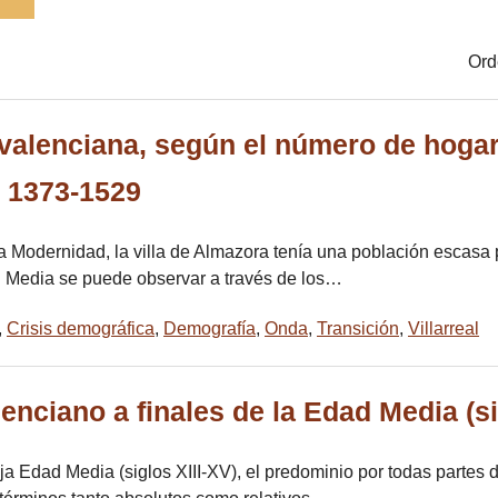
Ord
valenciana, según el número de hogar
, 1373-1529
e la Modernidad, la villa de Almazora tenía una población escasa
d Media se puede observar a través de los…
,
Crisis demográfica
,
Demografía
,
Onda
,
Transición
,
Villarreal
enciano a finales de la Edad Media (si
aja Edad Media (siglos XIII-XV), el predominio por todas parte