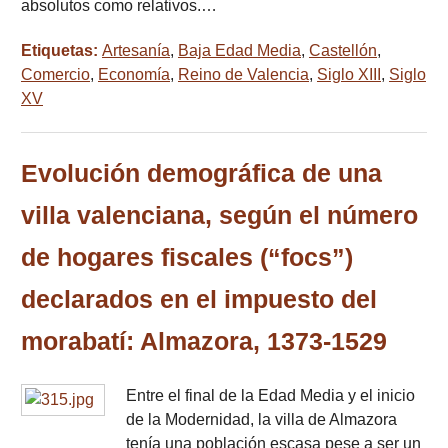
absolutos como relativos.…
Etiquetas:
Artesanía
,
Baja Edad Media
,
Castellón
,
Comercio
,
Economía
,
Reino de Valencia
,
Siglo XIII
,
Siglo
XV
Evolución demográfica de una
villa valenciana, según el número
de hogares fiscales (“focs”)
declarados en el impuesto del
morabatí: Almazora, 1373-1529
Entre el final de la Edad Media y el inicio
de la Modernidad, la villa de Almazora
tenía una población escasa pese a ser un