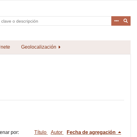
nete
Geolocalización
enar por:
Título
Autor
Fecha de agregación