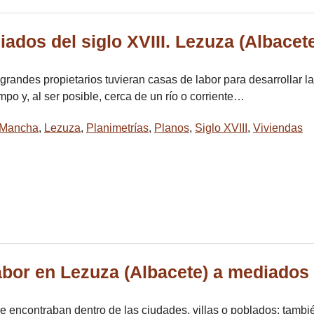
ados del siglo XVIII. Lezuza (Albacet
andes propietarios tuvieran casas de labor para desarrollar la
po y, al ser posible, cerca de un río o corriente…
 Mancha
,
Lezuza
,
Planimetrías
,
Planos
,
Siglo XVIII
,
Viviendas
bor en Lezuza (Albacete) a mediados d
 encontraban dentro de las ciudades, villas o poblados; tambié