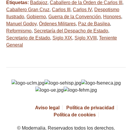
Etiquetas:
Badajoz
,
Caballero de la Orden de Carlos III
,
Caballero Gran Cruz
,
Carlos III
,
Carlos IV
,
Despotismo
Ilustrado
,
Gobierno
,
Guerra de la Convención
,
Honores
,
Manuel Godoy
,
Órdenes Militares
,
Paz de Basilea
,
Reformismo
,
Secretaría del Despacho de Estado
,
Secretario de Estado
,
Siglo XIX
,
Siglo XVIII
,
Teniente
General
Aviso legal
Política de privacidad
Política de cookies
© Modernalia. Reservados todos los derechos.