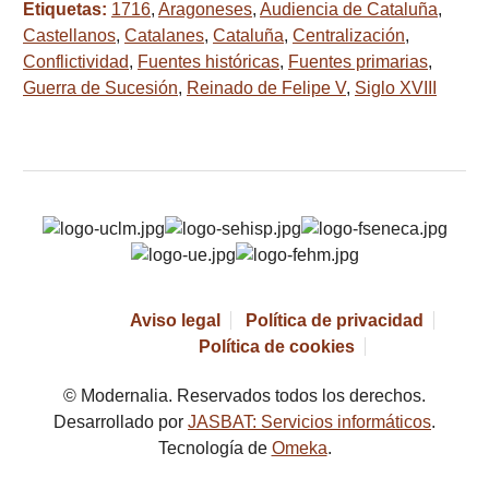
Etiquetas:
1716
,
Aragoneses
,
Audiencia de Cataluña
,
Castellanos
,
Catalanes
,
Cataluña
,
Centralización
,
Conflictividad
,
Fuentes históricas
,
Fuentes primarias
,
Guerra de Sucesión
,
Reinado de Felipe V
,
Siglo XVIII
Aviso legal
Política de privacidad
Política de cookies
© Modernalia. Reservados todos los derechos.
Desarrollado por
JASBAT: Servicios informáticos
.
Tecnología de
Omeka
.