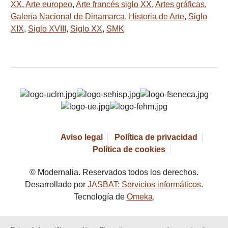
XX
,
Arte europeo
,
Arte francés siglo XX
,
Artes gráficas
,
Galería Nacional de Dinamarca
,
Historia de Arte
,
Siglo
XIX
,
Siglo XVIII
,
Siglo XX
,
SMK
Aviso legal
Política de privacidad
Política de cookies
© Modernalia. Reservados todos los derechos.
Desarrollado por
JASBAT: Servicios informáticos
.
Tecnología de
Omeka
.