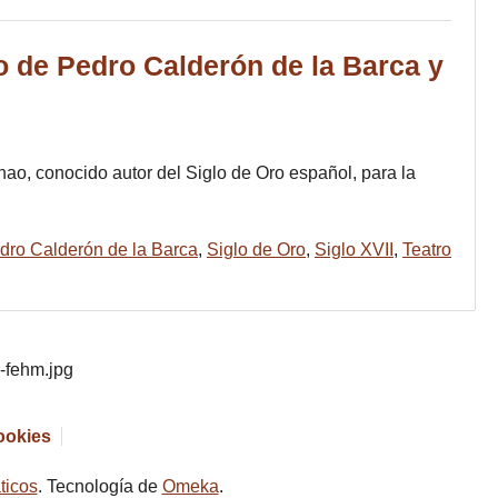
o de Pedro Calderón de la Barca y
o, conocido autor del Siglo de Oro español, para la
dro Calderón de la Barca
,
Siglo de Oro
,
Siglo XVII
,
Teatro
cookies
ticos
. Tecnología de
Omeka
.