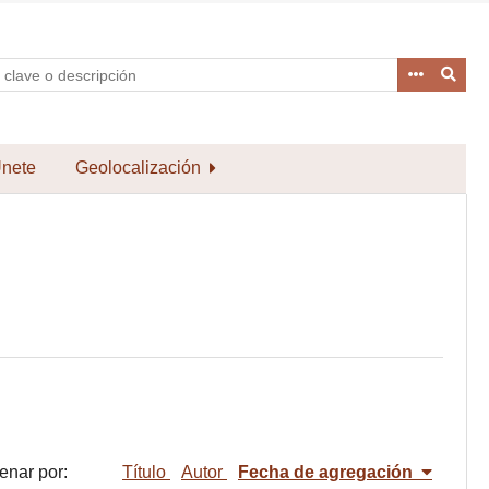
nete
Geolocalización
enar por:
Título
Autor
Fecha de agregación