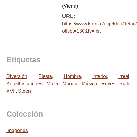
(Viena)
URL:
https://www.khm.at/objektdb/detail
offset=130&lv=list
Etiquetas
Diversión
,
Fiesta
,
Hombre
,
Interior
,
Irreal
,
Kunsthistoriches
,
Mujer
,
Mundo
,
Música
,
Revés
,
Siglo
XVII
,
Steen
Colección
Imágenes