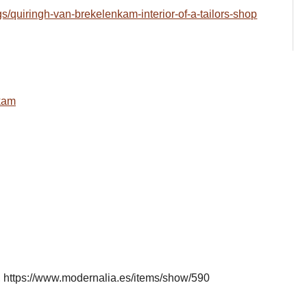
gs/quiringh-van-brekelenkam-interior-of-a-tailors-shop
kam
,
https://www.modernalia.es/items/show/590