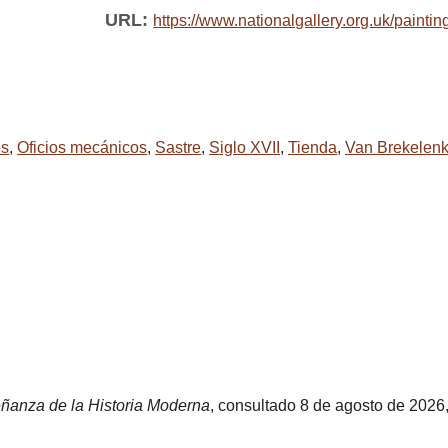
URL:
https://www.nationalgallery.org.uk/paintin
os
,
Oficios mecánicos
,
Sastre
,
Siglo XVII
,
Tienda
,
Van Brekelen
eñanza de la Historia Moderna
, consultado 8 de agosto de 2026