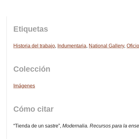
Etiquetas
Historia del trabajo
,
Indumentaria
,
National Gallery
,
Ofici
Colección
Imágenes
Cómo citar
“Tienda de un sastre”,
Modernalia. Recursos para la ens