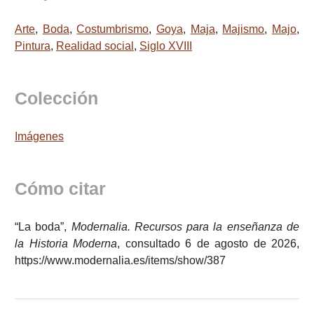
Arte
,
Boda
,
Costumbrismo
,
Goya
,
Maja
,
Majismo
,
Majo
,
Pintura
,
Realidad social
,
Siglo XVIII
Colección
Imágenes
Cómo citar
“La boda”,
Modernalia. Recursos para la enseñanza de
la Historia Moderna
, consultado 6 de agosto de 2026,
https://www.modernalia.es/items/show/387