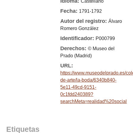
Idioma:
Castellano
Fecha:
1791-1792
Autor del registro:
Álvaro
Romero González
Identificador:
P000799
Derechos:
© Museo del
Prado (Madrid)
URL:
https://www.museodelprado.es/col
de-arte/la-boda/6340b840-
5e11-49cd-9151-
0c1fdd240389?
searchMeta=realidad%20social
Etiquetas