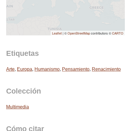
Leaflet
| ©
OpenStreetMap
contributors ©
CARTO
Etiquetas
Arte
,
Europa
,
Humanismo
,
Pensamiento
,
Renacimiento
Colección
Multimedia
Cómo citar