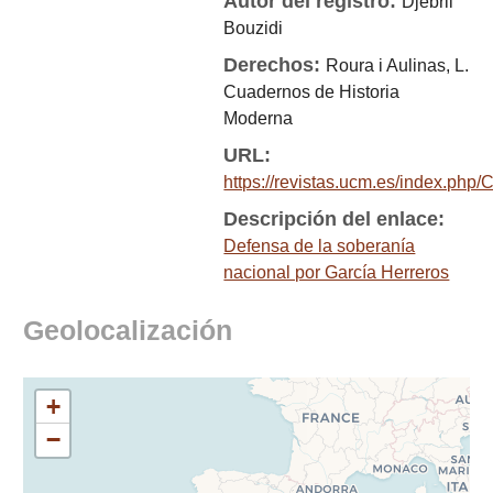
Autor del registro:
Djebril
Bouzidi
Derechos:
Roura i Aulinas, L.
Cuadernos de Historia
Moderna
URL:
https://revistas.ucm.es/index.p
Descripción del enlace:
Defensa de la soberanía
nacional por García Herreros
Geolocalización
+
−