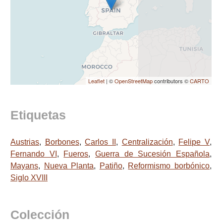
Leaflet
| ©
OpenStreetMap
contributors ©
CARTO
Etiquetas
Austrias
,
Borbones
,
Carlos II
,
Centralización
,
Felipe V
,
Fernando VI
,
Fueros
,
Guerra de Sucesión Española
,
Mayans
,
Nueva Planta
,
Patiño
,
Reformismo borbónico
,
Siglo XVIII
Colección