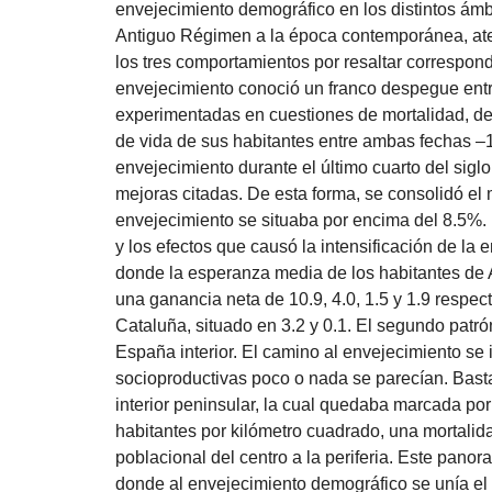
envejecimiento demográfico en los distintos ámbi
Antiguo Régimen a la época contemporánea, ate
los tres comportamientos por resaltar correspond
envejecimiento conoció un franco despegue entr
experimentadas en cuestiones de mortalidad, de
de vida de sus habitantes entre ambas fechas –1
envejecimiento durante el último cuarto del sigl
mejoras citadas. De esta forma, se consolidó el
envejecimiento se situaba por encima del 8.5%. 
y los efectos que causó la intensificación de l
donde la esperanza media de los habitantes de A
una ganancia neta de 10.9, 4.0, 1.5 y 1.9 respec
Cataluña, situado en 3.2 y 0.1. El segundo patró
España interior. El camino al envejecimiento se i
socioproductivas poco o nada se parecían. Basta
interior peninsular, la cual quedaba marcada por
habitantes por kilómetro cuadrado, una mortalida
poblacional del centro a la periferia. Este pan
donde al envejecimiento demográfico se unía el