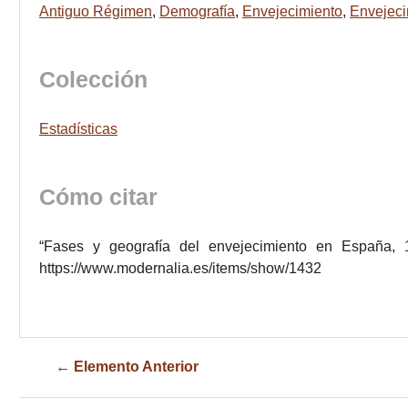
Antiguo Régimen
,
Demografía
,
Envejecimiento
,
Envejeci
Colección
Estadísticas
Cómo citar
“Fases y geografía del envejecimiento en España,
https://www.modernalia.es/items/show/1432
← Elemento Anterior