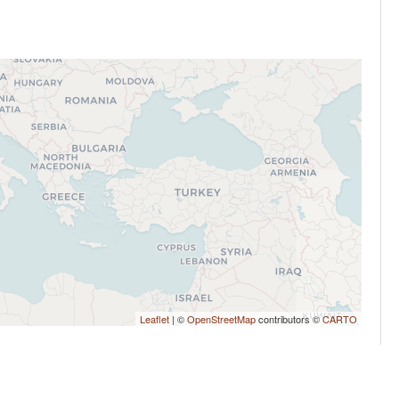
Leaflet
| ©
OpenStreetMap
contributors ©
CARTO