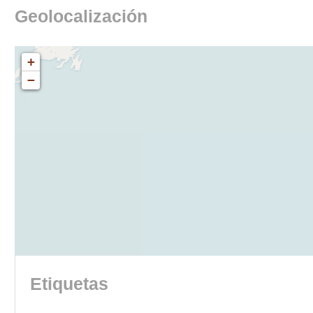
Geolocalización
+
−
Etiquetas