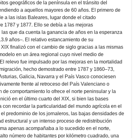
tos geográficos de la península en el tránsito del
ndiendo a aquellos mayores de 60 años. El primero de
e a las islas Baleares, lugar donde el citado
e 1787 y 1877. Ello se debía a las mejoras
 las que da cuenta la ganancia de años en la esperanza
3.9 años–. El relativo estancamiento de su
o XIX finalizó con el cambio de siglo gracias a las mismas
 modelo en un área regional cuyo nivel medio de
El relevo fue impulsado por las mejoras en la mortalidad
a emigración, hecho demostrado entre 1787 y 1860–73,
sturias, Galicia, Navarra y el País Vasco conociesen
tivamente frente al retroceso del País Valenciano o
n de comportamiento lo ofrece el norte peninsular y la
nició en el último cuarto del XIX, si bien las bases
 con recordar la particularidad del mundo agrícola en el
 el predominio de los jornaleros, las bajas densidades de
d estructural y un intenso proceso de redistribución
orama apenas acompañaba a lo sucedido en el norte,
 alto número de habitantes por kilómetro cuadrado, una