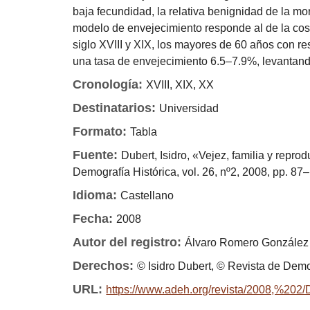
baja fecundidad, la relativa benignidad de la mor
modelo de envejecimiento responde al de la costa
siglo XVIII y XIX, los mayores de 60 años con re
una tasa de envejecimiento 6.5–7.9%, levantando
Cronología:
XVIII, XIX, XX
Destinatarios:
Universidad
Formato:
Tabla
Fuente:
Dubert, Isidro, «Vejez, familia y repr
Demografía Histórica, vol. 26, nº2, 2008, pp. 87
Idioma:
Castellano
Fecha:
2008
Autor del registro:
Álvaro Romero González
Derechos:
© Isidro Dubert, © Revista de Demo
URL:
https://www.adeh.org/revista/2008,%20