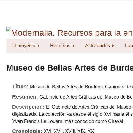
Saltar
al
contenido
principal
El proyecto
Recursos
Actividades
Exp
Museo de Bellas Artes de Burde
Título:
Museo de Bellas Artes de Burdeos. Gabinete de 
Resumen:
Gabinete de Artes Gráficas del Museo de Bel
Descripción:
El Gabinete de Artes Gráficas del Museo
digitalizada. La colección va desde el siglo XVI hasta el 
Yvan Francis Le Louarn, más conocido como Chaval.
Cronología:
XVI, XVII, XVIII, XIX, XX