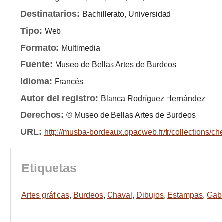
Destinatarios:
Bachillerato, Universidad
Tipo:
Web
Formato:
Multimedia
Fuente:
Museo de Bellas Artes de Burdeos
Idioma:
Francés
Autor del registro:
Blanca Rodríguez Hernández
Derechos:
© Museo de Bellas Artes de Burdeos
URL:
http://musba-bordeaux.opacweb.fr/fr/collections/ch
Etiquetas
Artes gráficas
,
Burdeos
,
Chaval
,
Dibujos
,
Estampas
,
Gabi