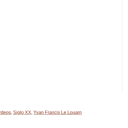
rdeos
,
Siglo XX
,
Yvan Francis Le Louarn