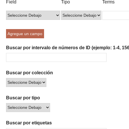
Field
Tipo
Terms
of
de
de
de
de
rows
búsqueda
búsqueda
búsqueda
Búsqueda
in
"Reducir
por
Agregue un campo
un
campo
Buscar por intervalo de números de ID (ejemplo: 1-4, 156
específico":
1
Buscar por colección
Buscar por tipo
Buscar por etiquetas