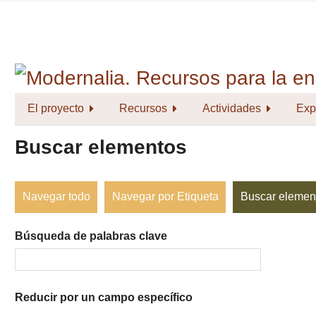
Saltar
al
contenido
principal
El proyecto
Recursos
Actividades
Exp
Buscar elementos
Navegar todo
Navegar por Etiqueta
Buscar elemen
Búsqueda de palabras clave
Reducir por un campo específico
Number
Campo
Tipo
Términos
Ensamblador