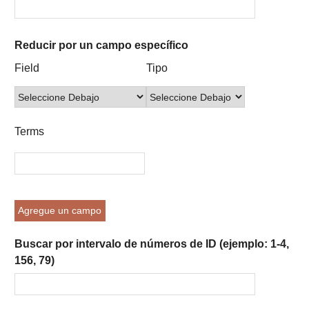
Reducir por un campo específico
Number
Campo
Tipo
Términos
Ensamblador
Field
Tipo
of
de
de
de
de
rows
búsqueda
búsqueda
búsqueda
Búsqueda
in
"Reducir
Terms
por
un
campo
específico":
1
Agregue un campo
Buscar por intervalo de números de ID (ejemplo: 1-4,
156, 79)