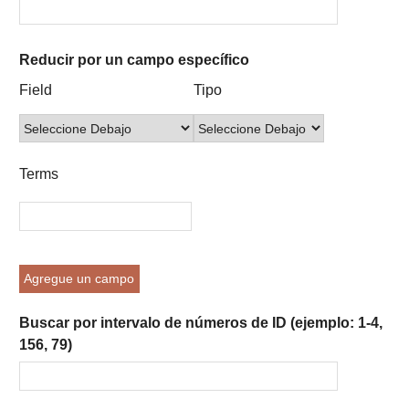
Reducir por un campo específico
Number
Campo
Tipo
Términos
Ensamblador
Field
Tipo
of
de
de
de
de
rows
búsqueda
búsqueda
búsqueda
Búsqueda
in
"Reducir
Terms
por
un
campo
específico":
1
Agregue un campo
Buscar por intervalo de números de ID (ejemplo: 1-4,
156, 79)