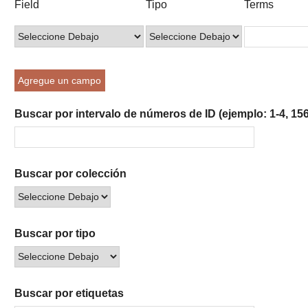
Field
Tipo
Terms
of
de
de
de
de
rows
búsqueda
búsqueda
búsqueda
Búsqueda
in
"Reducir
por
Agregue un campo
un
campo
Buscar por intervalo de números de ID (ejemplo: 1-4, 156
específico":
1
Buscar por colección
Buscar por tipo
Buscar por etiquetas