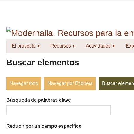
Saltar
al
contenido
principal
El proyecto
Recursos
Actividades
Exp
Buscar elementos
Navegar todo
Navegar por Etiqueta
Buscar elemen
Búsqueda de palabras clave
Reducir por un campo específico
Number
Campo
Tipo
Términos
Ensamblador