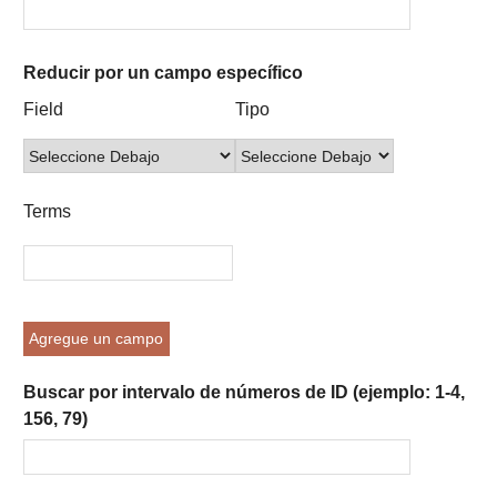
Reducir por un campo específico
Number
Campo
Tipo
Términos
Ensamblador
Field
Tipo
of
de
de
de
de
rows
búsqueda
búsqueda
búsqueda
Búsqueda
in
"Reducir
Terms
por
un
campo
específico":
1
Agregue un campo
Buscar por intervalo de números de ID (ejemplo: 1-4,
156, 79)