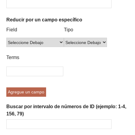
Reducir por un campo específico
Number
Campo
Tipo
Términos
Ensamblador
Field
Tipo
of
de
de
de
de
rows
búsqueda
búsqueda
búsqueda
Búsqueda
in
"Reducir
Terms
por
un
campo
específico":
1
Agregue un campo
Buscar por intervalo de números de ID (ejemplo: 1-4,
156, 79)