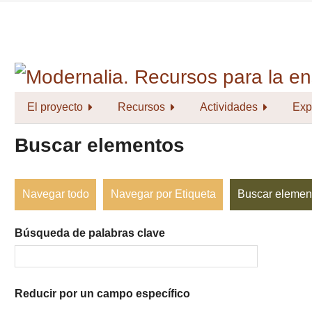
Saltar
al
contenido
principal
El proyecto
Recursos
Actividades
Exp
Buscar elementos
Navegar todo
Navegar por Etiqueta
Buscar elemen
Búsqueda de palabras clave
Reducir por un campo específico
Number
Campo
Tipo
Términos
Ensamblador