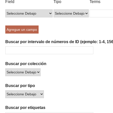
Field
Tipo
Terms
of
de
de
de
de
rows
búsqueda
búsqueda
búsqueda
Búsqueda
in
"Reducir
por
Agregue un campo
un
campo
Buscar por intervalo de números de ID (ejemplo: 1-4, 156
específico":
1
Buscar por colección
Buscar por tipo
Buscar por etiquetas