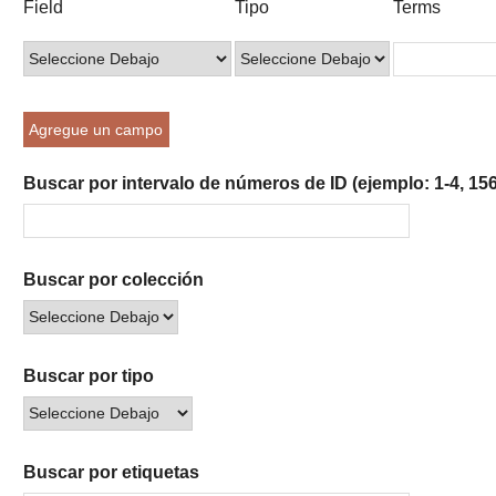
Field
Tipo
Terms
of
de
de
de
de
rows
búsqueda
búsqueda
búsqueda
Búsqueda
in
"Reducir
por
Agregue un campo
un
campo
Buscar por intervalo de números de ID (ejemplo: 1-4, 156
específico":
1
Buscar por colección
Buscar por tipo
Buscar por etiquetas