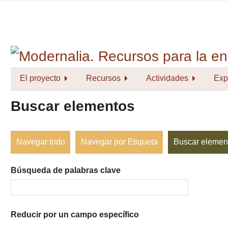
Saltar
al
contenido
principal
El proyecto
Recursos
Actividades
Exp
Buscar elementos
Navegar todo
Navegar por Etiqueta
Buscar elemen
Búsqueda de palabras clave
Reducir por un campo específico
Number
Campo
Tipo
Términos
Ensamblador