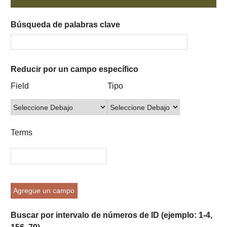
Búsqueda de palabras clave
Reducir por un campo específico
Number
Campo
Tipo
Términos
Ensamblador
Field
Tipo
of
de
de
de
de
rows
búsqueda
búsqueda
búsqueda
Búsqueda
in
"Reducir
Terms
por
un
campo
específico":
1
Agregue un campo
Buscar por intervalo de números de ID (ejemplo: 1-4,