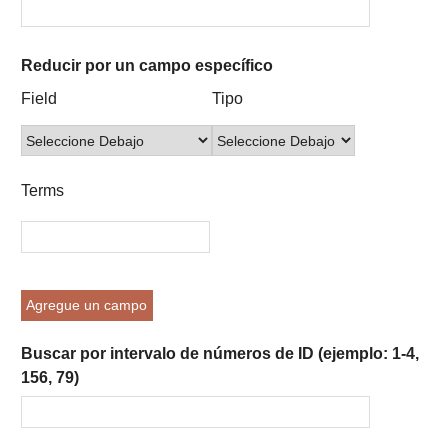
Reducir por un campo específico
Number
Campo
Tipo
Términos
Ensamblador
Field
Tipo
of
de
de
de
de
rows
búsqueda
búsqueda
búsqueda
Búsqueda
in
"Reducir
Terms
por
un
campo
específico":
1
Agregue un campo
Buscar por intervalo de números de ID (ejemplo: 1-4,
156, 79)