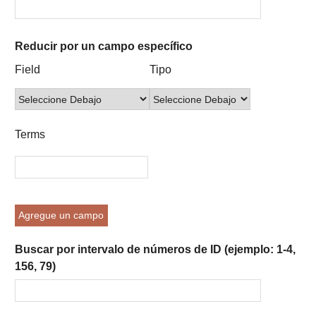
Reducir por un campo específico
Number
Campo
Tipo
Términos
Ensamblador
Field
Tipo
of
de
de
de
de
rows
búsqueda
búsqueda
búsqueda
Búsqueda
in
"Reducir
Terms
por
un
campo
específico":
1
Agregue un campo
Buscar por intervalo de números de ID (ejemplo: 1-4,
156, 79)