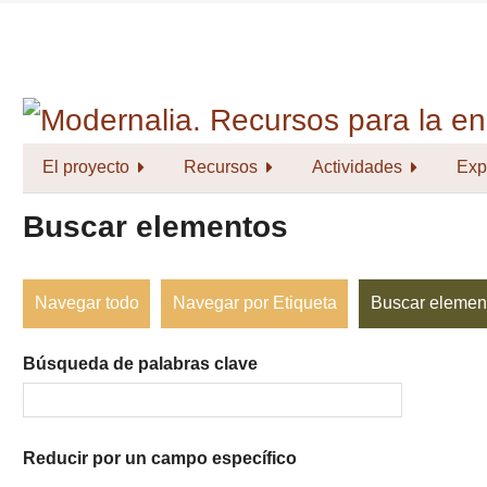
Saltar
al
contenido
principal
El proyecto
Recursos
Actividades
Exp
Buscar elementos
Navegar todo
Navegar por Etiqueta
Buscar elemen
Búsqueda de palabras clave
Reducir por un campo específico
Number
Campo
Tipo
Términos
Ensamblador