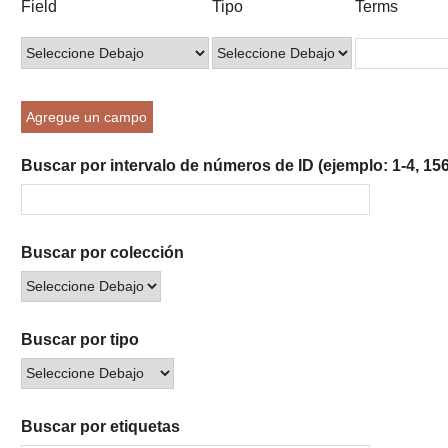
Field
Tipo
Terms
of
de
de
de
de
rows
búsqueda
búsqueda
búsqueda
Búsqueda
in
"Reducir
por
Agregue un campo
un
campo
Buscar por intervalo de números de ID (ejemplo: 1-4, 156
específico":
1
Buscar por colección
Buscar por tipo
Buscar por etiquetas