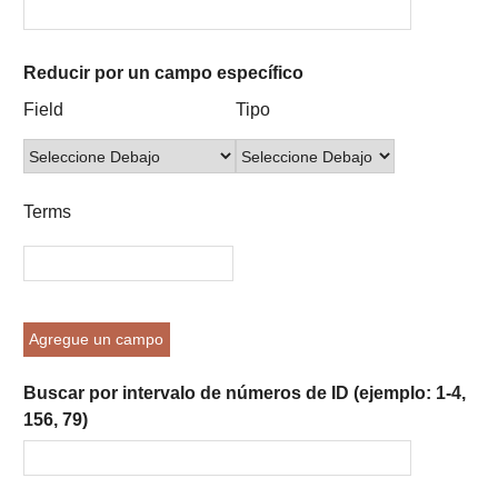
Reducir por un campo específico
Number
Campo
Tipo
Términos
Ensamblador
Field
Tipo
of
de
de
de
de
rows
búsqueda
búsqueda
búsqueda
Búsqueda
in
"Reducir
Terms
por
un
campo
específico":
1
Agregue un campo
Buscar por intervalo de números de ID (ejemplo: 1-4,
156, 79)