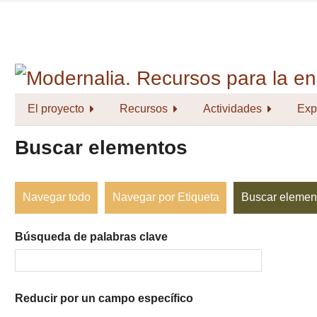
Saltar
al
contenido
principal
El proyecto
Recursos
Actividades
Exp
Buscar elementos
Navegar todo
Navegar por Etiqueta
Buscar elemen
Búsqueda de palabras clave
Reducir por un campo específico
Number
Campo
Tipo
Términos
Ensamblador