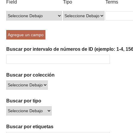
Field
Tipo
Terms
of
de
de
de
de
rows
búsqueda
búsqueda
búsqueda
Búsqueda
in
"Reducir
por
Agregue un campo
un
campo
Buscar por intervalo de números de ID (ejemplo: 1-4, 156
específico":
1
Buscar por colección
Buscar por tipo
Buscar por etiquetas