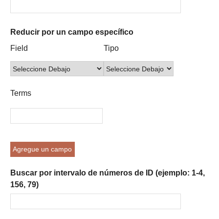
Reducir por un campo específico
Number
Campo
Tipo
Términos
Ensamblador
Field
Tipo
of
de
de
de
de
rows
búsqueda
búsqueda
búsqueda
Búsqueda
in
"Reducir
Terms
por
un
campo
específico":
1
Agregue un campo
Buscar por intervalo de números de ID (ejemplo: 1-4,
156, 79)