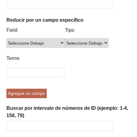
Reducir por un campo específico
Number
Campo
Tipo
Términos
Ensamblador
Field
Tipo
of
de
de
de
de
rows
búsqueda
búsqueda
búsqueda
Búsqueda
in
"Reducir
Terms
por
un
campo
específico":
1
Agregue un campo
Buscar por intervalo de números de ID (ejemplo: 1-4,
156, 79)