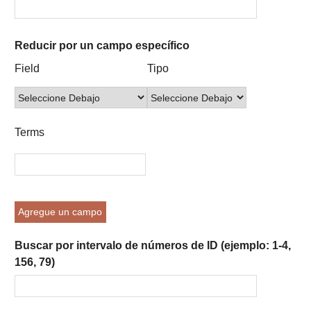
Reducir por un campo específico
Number
Campo
Tipo
Términos
Ensamblador
Field
Tipo
of
de
de
de
de
rows
búsqueda
búsqueda
búsqueda
Búsqueda
in
"Reducir
Terms
por
un
campo
específico":
1
Agregue un campo
Buscar por intervalo de números de ID (ejemplo: 1-4,
156, 79)