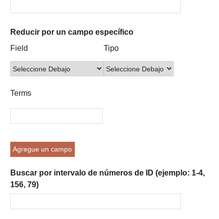
Reducir por un campo específico
Number
Campo
Tipo
Términos
Ensamblador
Field
Tipo
of
de
de
de
de
rows
búsqueda
búsqueda
búsqueda
Búsqueda
in
"Reducir
Terms
por
un
campo
específico":
1
Agregue un campo
Buscar por intervalo de números de ID (ejemplo: 1-4,
156, 79)