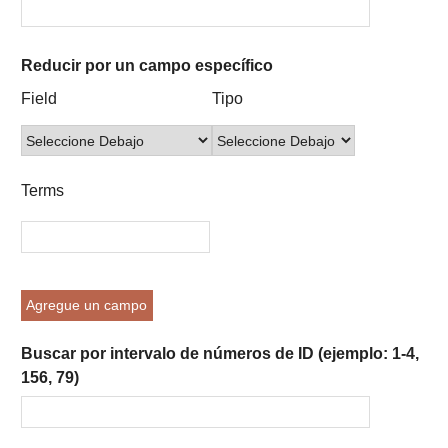
Reducir por un campo específico
Number
Campo
Tipo
Términos
Ensamblador
Field
Tipo
of
de
de
de
de
rows
búsqueda
búsqueda
búsqueda
Búsqueda
in
"Reducir
Terms
por
un
campo
específico":
1
Agregue un campo
Buscar por intervalo de números de ID (ejemplo: 1-4,
156, 79)