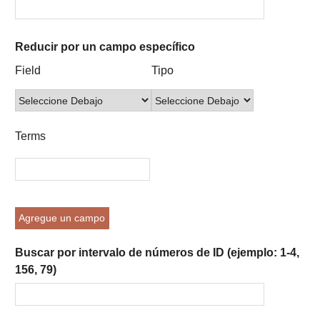
Reducir por un campo específico
Number
Campo
Tipo
Términos
Ensamblador
Field
Tipo
of
de
de
de
de
rows
búsqueda
búsqueda
búsqueda
Búsqueda
in
"Reducir
Terms
por
un
campo
específico":
1
Agregue un campo
Buscar por intervalo de números de ID (ejemplo: 1-4,
156, 79)