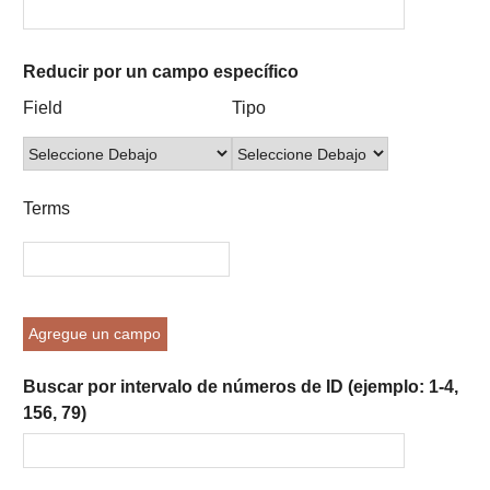
Reducir por un campo específico
Number
Campo
Tipo
Términos
Ensamblador
Field
Tipo
of
de
de
de
de
rows
búsqueda
búsqueda
búsqueda
Búsqueda
in
"Reducir
Terms
por
un
campo
específico":
1
Agregue un campo
Buscar por intervalo de números de ID (ejemplo: 1-4,
156, 79)