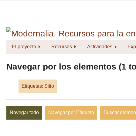
Saltar
al
contenido
principal
El proyecto
Recursos
Actividades
Exp
Navegar por los elementos (1 to
Etiquetas: Sitio
Navegar todo
Navegar por Etiqueta
Buscar elemen