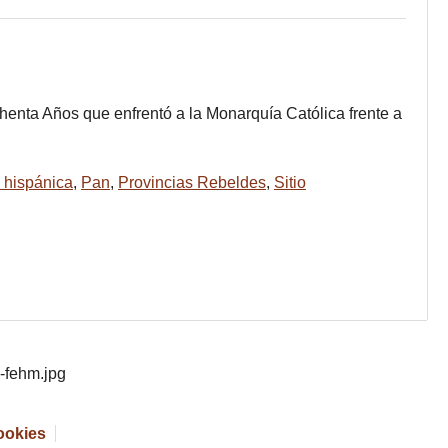
chenta Años que enfrentó a la Monarquía Católica frente a
 hispánica
,
Pan
,
Provincias Rebeldes
,
Sitio
cookies