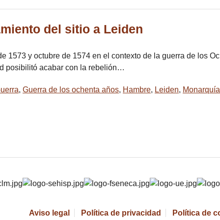
miento del sitio a Leiden
de 1573 y octubre de 1574 en el contexto de la guerra de los O
d posibilitó acabar con la rebelión…
uerra
,
Guerra de los ochenta años
,
Hambre
,
Leiden
,
Monarquía
Aviso legal
Política de privacidad
Política de 