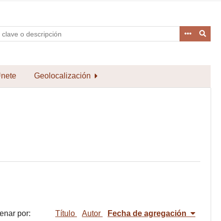
nete
Geolocalización
enar por:
Título
Autor
Fecha de agregación