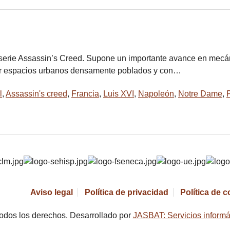
 serie Assassin’s Creed. Supone un importante avance en mecán
rear espacios urbanos densamente poblados y con…
l
,
Assassin's creed
,
Francia
,
Luis XVI
,
Napoleón
,
Notre Dame
,
Aviso legal
Política de privacidad
Política de 
odos los derechos. Desarrollado por
JASBAT: Servicios informá