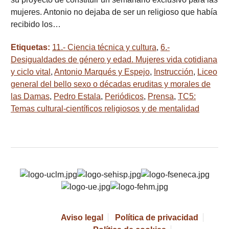
mujeres. Antonio no dejaba de ser un religioso que había
recibido los…
Etiquetas:
11.- Ciencia técnica y cultura
,
6.-
Desigualdades de género y edad. Mujeres vida cotidiana
y ciclo vital
,
Antonio Marqués y Espejo
,
Instrucción
,
Liceo
general del bello sexo o décadas eruditas y morales de
las Damas
,
Pedro Estala
,
Periódicos
,
Prensa
,
TC5:
Temas cultural-científicos religiosos y de mentalidad
Aviso legal
Política de privacidad